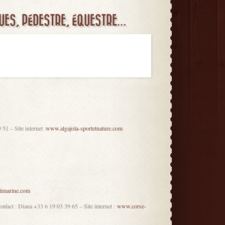
QUES, PÉDESTRE, ÉQUESTRE…
51 – Site internet :
www.algajola-sportetnature.com
imarine.com
ntact : Diana +33 6 19 03 39 65 – Site internet :
www.corse-