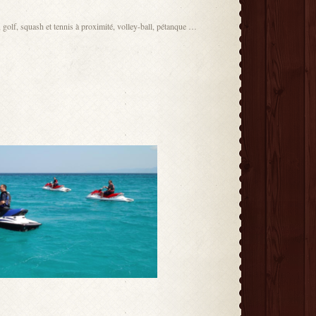
, golf, squash et tennis à proximité, volley-ball, pétanque …