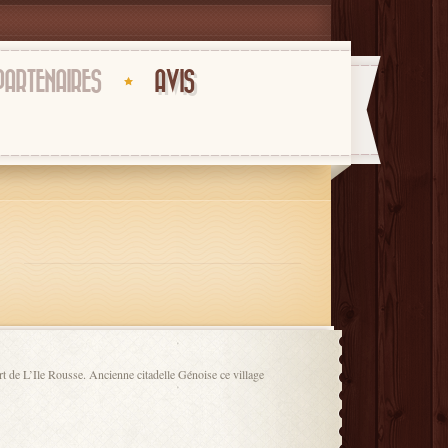
PARTENAIRES
AVIS
rt de L’Ile Rousse. Ancienne citadelle Génoise ce village