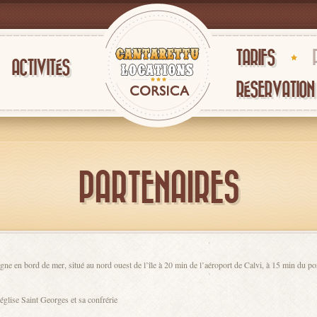
TARIFS
ACTIVITÉS
RÉSERVATION
PARTENAIRES
agne en bord de mer, situé au nord ouest de l’île à 20 min de l’aéroport de Calvi, à 15 min du po
’église Saint Georges et sa confrérie