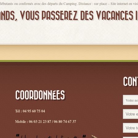
 débutants ou confirmés avec des départs du Camping. Distance : sur place – Site internet en visi
ANDS, VOUS PASSEREZ DES VACANCES I
CON
COORDONNÉES
Tél : 04 95 60 75 04
Mobile : 06 03 21 23 87 / 06 80 74 67 37