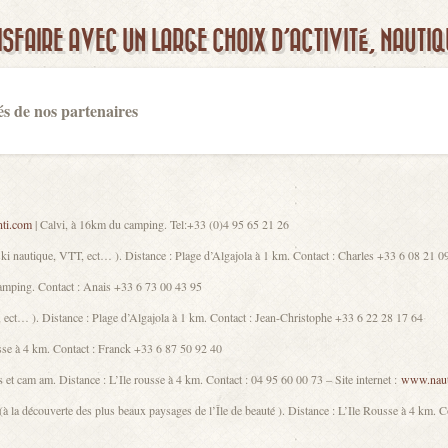
SFAIRE AVEC UN LARGE CHOIX D’ACTIVITÉ, NAUTI
tés de nos partenaires
nti.com
| Calvi, à 16km du camping. Tel:+33 (0)4 95 65 21 26
 ski nautique, VTT, ect… ). Distance : Plage d’Algajola à 1 km. Contact : Charles +33 6 08 21 09 
amping. Contact : Anais +33 6 73 00 43 95
s, ect… ). Distance : Plage d’Algajola à 1 km. Contact : Jean-Christophe +33 6 22 28 17 64
sse à 4 km. Contact : Franck +33 6 87 50 92 40
et cam am. Distance : L’Ile rousse à 4 km. Contact : 04 95 60 00 73 – Site internet :
www.naut
la découverte des plus beaux paysages de l’Île de beauté ). Distance : L’Ile Rousse à 4 km. Co