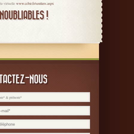
te virtuelle
www.ccbir.fr/sentiers.aspx
NOUBLIABLES !
TACTEZ-NOUS