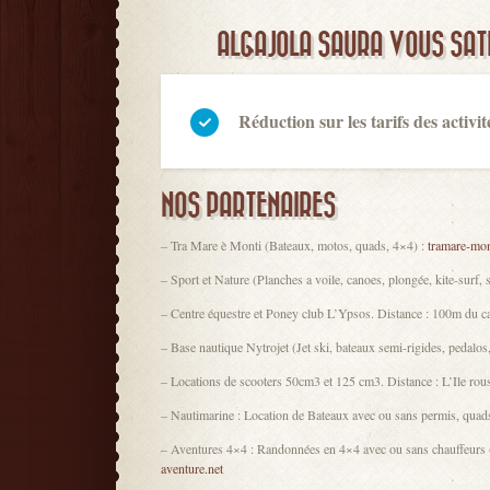
ALGAJOLA SAURA VOUS SATI
Réduction sur les tarifs des activi
NOS PARTENAIRES
– Tra Mare è Monti (Bateaux, motos, quads, 4×4) :
tramare-mo
– Sport et Nature (Planches a voile, canoes, plongée, kite-surf,
– Centre équestre et Poney club L’Ypsos. Distance : 100m du c
– Base nautique Nytrojet (Jet ski, bateaux semi-rigides, pedalo
– Locations de scooters 50cm3 et 125 cm3. Distance : L’Ile rou
– Nautimarine : Location de Bateaux avec ou sans permis, quads 
– Aventures 4×4 : Randonnées en 4×4 avec ou sans chauffeurs (à 
aventure.net