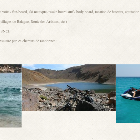
à voile / fun-board, ski nautique / wake board surf / body board, location de bateaux, équitation
illages de Balagne, Route des Artisans, etc.)
re SNCF
nsulaire par les chemins de randonnée !