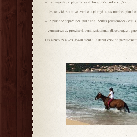
– une magnifique plage de sable fin qui s’étend sur 1,5 km
– des activités sportives variées : plongée sous-marine, planche 
– un point de départ idéal pour de superbes promenades (Vieux v
– commerces de proximité, bars, restaurants, discothèques, ga
Les alentours à voir absolument : La découverte du patrimoine i