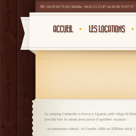
Tél : 04.95.60.75.04 | Mobile : 06.03.21.23.87 ou 06 80 74 67 37
ACCUEIL
LES LOCATIONS
Le camping Cantarettu se trouve à Algajola, petit village de Bal
possède tous les atouts pour passer d’agréables vacances :
– un patrimoine culturel : le Castellu, édifié au XIIIème siècle, l