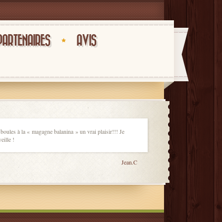
PARTENAIRES
AVIS
boules à la « magagne balanina » un vrai plaisir!!! Je
ille !
Jean.C