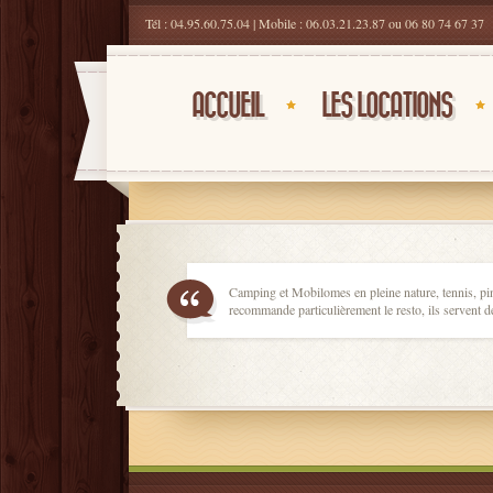
Tél : 04.95.60.75.04 | Mobile : 06.03.21.23.87 ou 06 80 74 67 37
ACCUEIL
LES LOCATIONS
Camping et Mobilomes en pleine nature, tennis, pin
recommande particulièrement le resto, ils serven