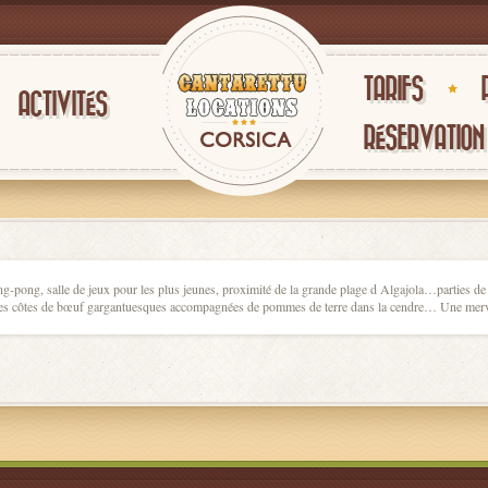
TARIFS
ACTIVITÉS
RÉSERVATION
g-pong, salle de jeux pour les plus jeunes, proximité de la grande plage d Algajola…parties de 
t des côtes de bœuf gargantuesques accompagnées de pommes de terre dans la cendre… Une merve