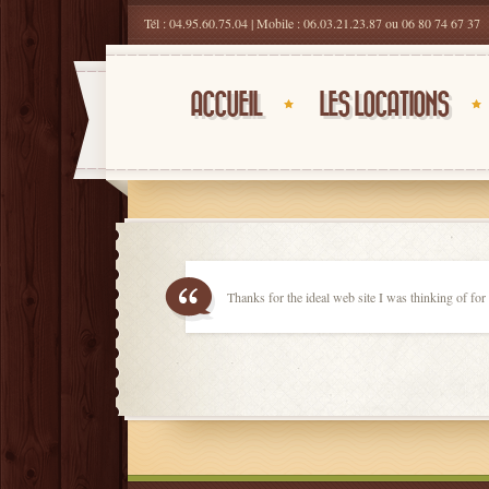
Tél : 04.95.60.75.04 | Mobile : 06.03.21.23.87 ou 06 80 74 67 37
ACCUEIL
LES LOCATIONS
Thanks for the ideal web site I was thinking of for