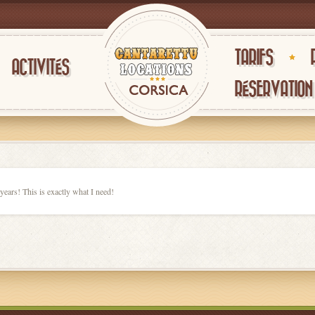
TARIFS
ACTIVITÉS
RÉSERVATION
 years! This is exactly what I need!