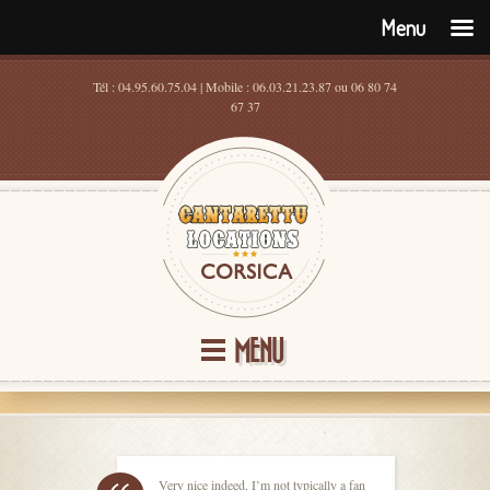
Menu
Tél : 04.95.60.75.04 | Mobile : 06.03.21.23.87 ou 06 80 74
67 37
MENU
Very nice indeed. I’m not typically a fan