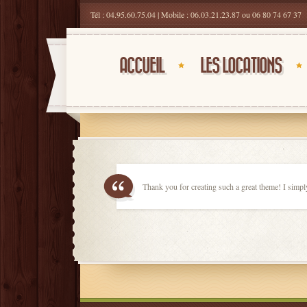
Tél : 04.95.60.75.04 | Mobile : 06.03.21.23.87 ou 06 80 74 67 37
ACCUEIL
LES LOCATIONS
Thank you for creating such a great theme! I simp