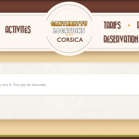
TARIFS
ACTIVITÉS
RÉSERVATION
ly love it. You guy are awesome.