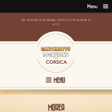
Menu
Tél : 04.95.60.75.04 | Mobile : 06.03.21.23.87 ou 06 80 74
67 37
MENU
MOREA