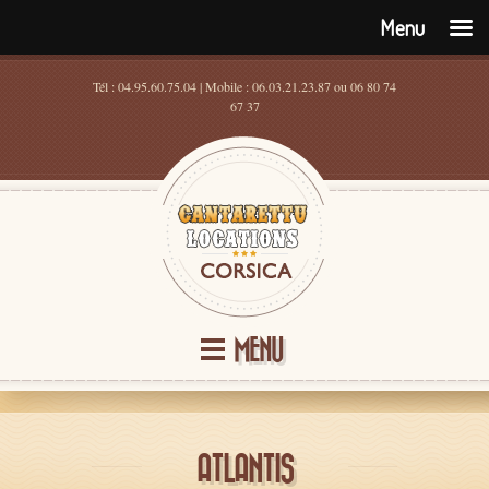
Menu
Tél : 04.95.60.75.04 | Mobile : 06.03.21.23.87 ou 06 80 74
67 37
MENU
ATLANTIS