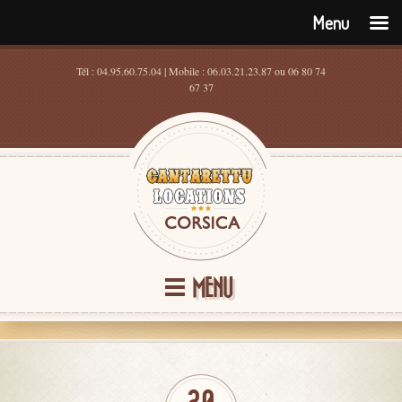
Menu
Tél : 04.95.60.75.04 | Mobile : 06.03.21.23.87 ou 06 80 74
67 37
MENU