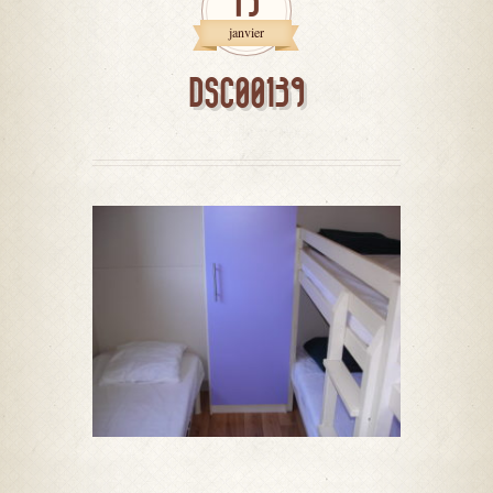
15
janvier
DSC00139