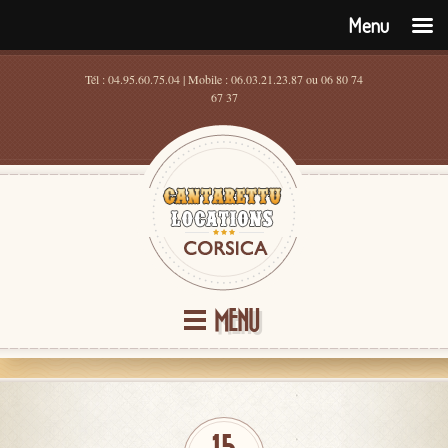
Menu
Tél : 04.95.60.75.04 | Mobile : 06.03.21.23.87 ou 06 80 74
67 37
MENU