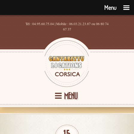
Menu
Tél : 04.95.60.75.04 | Mobile : 06.03.21.23.87 ou 06 80 74
67 37
MENU