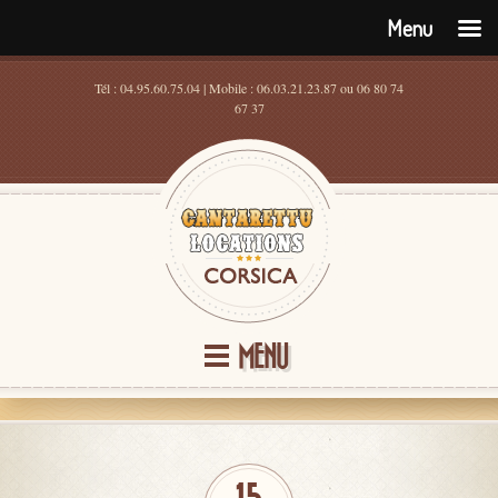
Menu
Tél : 04.95.60.75.04 | Mobile : 06.03.21.23.87 ou 06 80 74
67 37
MENU