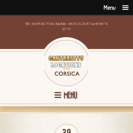
Menu
Tél : 04.95.60.75.04 | Mobile : 06.03.21.23.87 ou 06 80 74
67 37
MENU