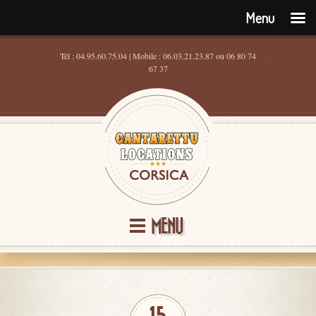
Menu
Tél : 04.95.60.75.04 | Mobile : 06.03.21.23.87 ou 06 80 74
67 37
MENU